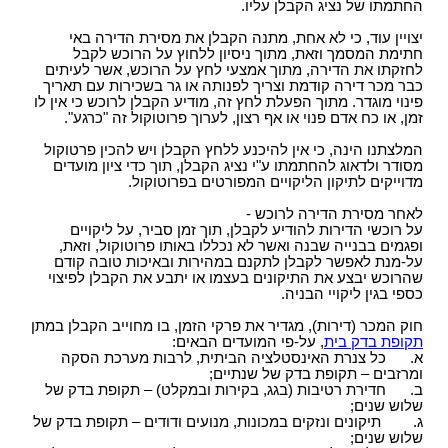
החתמתו של נציג הקבלן עליו.
יצויין עוד, כי לא אחת, מתנה הקבלן את מסירת הדירה באי
חתימת המסמך וזאת, מתוך ניסיון ללחוץ על הרוכש לקבל
לחזקתו את הדירה, מתוך אמצעי לחץ על הרוכש, אשר לעיתים
כבר מכר דירה קודמת וצריך לפנותה או גר בשכירות עם תאריך
פינוי מוגדר. מתוך הפעלת לחץ זה, מודיע הקבלן לרוכש כי אין לו
זמן, או כח אדם פנוי או אף רצון, לערוך פרוטוקול זה "כרגע".
המלצתנו הינה, כי אין להיכנע ללחץ הקבלן ויש להכין פרטוקול
מסודר ולדאוג להחתמתו ע"י נציג הקבלן, תוך כדי ציון מועדים
מדוייקים לתיקון הליקויים המפורטים בפרוטוקול.
לאחר מסירת הדירה לרוכש -
על רוכשי הדירות להודיע לקבלן, תוך זמן סביר, על ליקויים
ופגמים בבנייה שבנה ואשר לא נכללו באותו פרוטוקול, וזאת,
על-מנת לאפשר לקבלן לתקנם במהירות ובאיכות טובה קודם
שהרוכש יבצע את התיקונים בעצמו או יתבע את הקבלן לפיצוי
כספי בגין ליקויי הבניה.
חוק המכר (דירות), מגדיר את פרקי הזמן, בו מחוייב הקבלן במתן
תקופת בדק בית
, על-פי המועדים הבאים:
א. כל צנרת האינסטלציה הביתית, לרבות מערכת הסקה
ומרזבים – תקופת בדק של שנתיים;
ב. חדירת רטיבות (בגג, בקירות ובמקלט) – תקופת בדק של
שלוש שנים;
ג. תיקונים ונזקים במכונות, מנועים ודודים – תקופת בדק של
שלוש שנים;