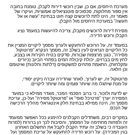
מערכת היחסים, אם כן, שבין רוכשי דירות לקבלן, טומנת בחובה
אין ספור מחלוקות, סכסוכים פוטנציאלים ואמוציות, ועיקרו של
מאמר זה, הינו לתת לרוכשים קצה חוט בבחינת "עשה או אל
תעשה" במערכת היחסים מול הקבלן.
מסירת דירות לרוכשים מקבלן, צריכה להיעשות במעמד נציג
הקבלן ורוכש הדירה.
במעמד זה, על הרוכש להתעקש ולערוך מסמך ליקויים המציין את
כל הליקויים הנראים לעין בשלב זה, מסמך הנקרא "פרוטוקול
מסירה", כגון: מרצפות שבורות, סדקים בטיח הקירות או בצבע,
לחץ מים בברזים, יכולת קיבולת המים בפתחי הביוב (כיורים
ומקלחות), התאמת פתחים למשקופים (דלתות וחלונות) ואיטומם
וכן הלאה.
פרוטוקול זה, יש לערוך, לאחר שהדירה עברה ניקיון יסודי,
על-מנת שיתגלו מה שיותר פגמים ומה שיותר ליקויים.
יש לדעת ולזכור, כי ברוב הסכמי המכר, מוגדר ממילא כי במועד
המסירה יערך "פרטיכל סופי" או "פרוטוקל מסירה" ועל-כן, עריכת
מסמך זה, הינה ממילא בבחינת חלק אינטגראלי מהליך הרכישה
של הנכס.
במקרים רבים, משתדלים הקבלנים להימנע ככל האפשר ממעמד
זה ולפחות מחתימה על המסמך, והסיבות לכך הן ברורות (למרות
העובדה כי בשלב זה עתיד הקבלן לקבל את התשלום האחרון
בגין המכירה). על רוכש הדירה להתעקש על עריכת המסמך ועל