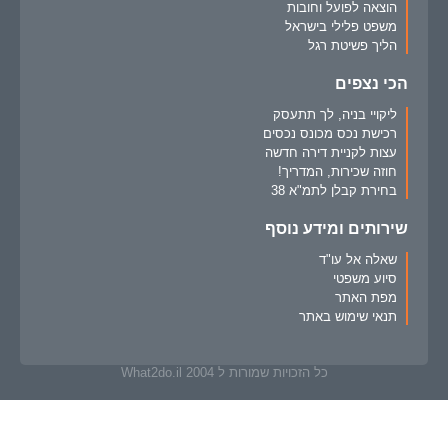
הוצאה לפועל וחובות
משפט פלילי בישראל
הליך פשיטת רגל
הכי נצפים
ליקויי בניה, לך תתעסק
רכישת נכס מכונס נכסים
עצות לקניית דירה חדשה
חוזה שכירות, המדריך!
בחירת קבלן לתמ"א 38
שירותים ומידע נוסף
שאלה אל עו"ד
סיוע משפטי
מפת האתר
תנאי שימוש באתר
כל הזכויות שמורות ל What2do.il 2004