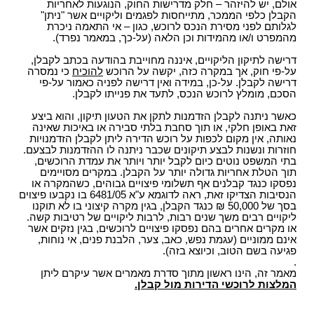
אולם, יש להיזהר – חלק מדרישות החוק, הנוגעות לאחריות
הקבלן כלפי הממכר, מתייחסות לפגמים וליקויים אשר "ניתן"
לגלותם לפני מסירת הנכס לרוכש, כגון – אי התאמה ניכרת
מהמפרט ו/או מהמידות וכן הלאה (על-כך, במאמר נפרד).
דרישה לתיקון הליקויים, איננה מחוייבת בהודעה בכתב לקבלן,
על-פי חוק, אך במקרה כזה, יקשה על הרוכש
להוכיח
כי נמסרה
דרישה לקבלן. על-כן, במידה ואין דרישה לפניה כאמור על-פי
הסכם, מומלץ לרוכש הנכס, לתעד את פנייתו לקבלן.
כאשר ניתנה לקבלן הזדמנות לתקן את הטעון תיקון, והוא ביצע
זאת באופן חלקי, או תוך סחבת בלתי סבירה או באיכות שאינה
נאותה, אין מקום לכפות על רוכש הדירה ליתן לקבלן הזדמנויות
חוזרות ונשנות לבצע תיקונים שכבר ניתנה לו ההזדמנות לבצעם.
בתי המשפט נוטים כיום לקבל יותר ויותר את עמדת הרוכשים,
תוך הטלת אחריות גדולה יותר על הקבלן. במקרים מסויימים
נפסקו כנגד קבלנים אף תשלומי פיצויים גבוהים, כשהמקרה או
הנסיבות הצדיקו זאת, ראה לדוגמא ע"א 6481/05 בו נקבעו פיצוים
בסך של 50,000 ₪ כנגד הקבלן, בגין מקרה קיצוני בו לא תוקנו
ליקויים רבים משך שנים רבות, לרבות ליקויים של רטיבות קשה.
או מקרים אחרים בהם נפסקו פיצויים לרוכשים, בגין נזקים אשר
אינם ממוניים (עגמת נפש, כאב, צער, הלבנת פנים, אי נוחות,
פגיעה בשם הטוב, וכיוצא בזה).
.
מאמר זה, הינו ראשון מתוך סדרת מאמרים אשר עיקרם ליתן
המלצות לרוכשי הדירות מול קבלן.