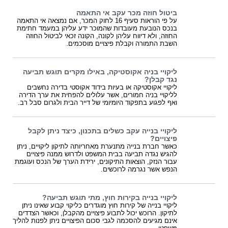
ביטול חוזה מכר עקב אי התאמה
על פי הוראות סעיף 16 לחוק המכר, אם נמצאה אי התאמה
בנכס הנובעת מעובדות שהמוכר ידע עליהן במעמד חתימת
החוזה, ולא דיווח עליהן לקונה, הקונה זכאי לביטול החוזה
השבת התמורה וקבלת פיצויים מוסכמים.
ליקויי בניה אקוסטיקה, באילו מקרים תוגש תביעה
נגד קבלן?
ליקויי אקוסטיקה או בעיות בידוד אקוסטי בדירה נחשבים
לליקויי בניה חמורים, אשר עלולים להפחית את ערך הדירה
ואף לפגוע בתפקוד היומיומי של דייר הבית ולגרום סבל רב.
ליקויי בנייה עקב כשלים בתכנון, כיצד ניתן לקבל
פיצויים?
כאשר חברת בנייה מתנערת מאחריותה לתיקון ליקויים, ניתן
להגיש נגדה תביעה בבית המשפט ולדרוש ממנה פיצויים
עבור הנזק, הוצאות התיקונים, ירידת הערך של הנכס ועוגמת
הנפש אשר נגרמה לרוכשים.
ליקויי בנייה בקירות חוץ, מתי תוגש תביעה?
ליקויי בנייה של קירות חוץ מוגדרים כליקוי קבוע שאינו ניתן
לתיקון. הרוכש יכול לתבוע פיצויים מהקבלן, וכאשר הצדדים
אינם מגיעים להסכמה לגבי סכום הפיצויים ניתן לפנות להליך