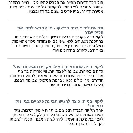
חוק מכר הדירות מחייב את הקבלן לתקן ליקויי בנייה במקרה
שתוכח אחריות לפי החוק, לתקופות של עד עשר שנים מיום
מסירת הדירה, בגין פריטים שונים בדירה ובבניין.
תביעת ליקויי בניה בריצוף - מי אחראי לתקן את
הליקויים?
ליקויי בניה הקשורים בבעיות ריצוף יכולים לבוא לידי ביטוי
בהתקנת משטחים ללא שיפועים או נקודות ניקוז מתאימות,
בשל הפרשי גבהים בין אריחים, כתמים, סדקים ושברים
באריחים, ליקויים בחיתוכים ועוד.
ליקויי בניה אסתטיים: באילו מקרים תוגש תביעה?
סדקים בקירות, צביעה לא מדויקת, ואי אחידות בריצוף
מהווים ליקויי בניה אסתטיים שאינם עלולים לפגוע בביטחות
הדיירים, אך יכולים לפגוע ברמת הסיפוק ושביעות רצונם,
בעיקר כאשר מדובר בדירה חדשה.
ליקויי בנייה: כיצד להגיש תביעת פיצויים בגין נזקי
רטיבות?
אחד מליקויי הבנייה הנפוצים ביותר הוא נזקי רטיבות. נזקי
רטיבות גורמים להופעת עובש בקירות, לקילופי טיח וצבע,
לקצר במערכת החשמל, להיחלשות המבנה וסכנה ליציבותו
ואף לירידת ערך הנכס.