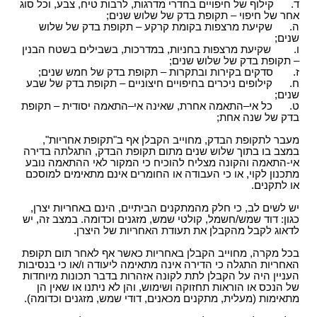
ד. קילוף של חיפויים בחדרי מדרגות, לרבות טיח, צבע, וכל סוג
אחר של חיפוי – תקופת בדק של שלוש שנים;
ה. שקיעת מרצפות בקומת קרקע – תקופת בדק של שלוש
שנים;
ו. שקיעת מרצפות בחניות, במדרכות, בשבילים בשטח הבנין
– תקופת בדק של שלוש שנים;
ז. סדקים בקירות ובתקרות – תקופת בדק של חמש שנים;
ח. קילופים ניכרים בחיפויים חיצוניים – תקופת בדק של שבע
שנים;
ט. כל אי–התאמה אחרת, שאינה אי–התאמה יסודית – תקופת
בדק של שנה אחת;
מעבר לתקופת הבדק, מחוייב הקבלן אף ב"תקופת אחריות",
במצב בו בתוך שלוש שנים מתום תקופת הבדק, התגלתה בדירה
אי-התאמה והקונה מצליח להוכיח כי המקור לאי ההתאמה נובע
מתכנון לקוי, או כי העבודה או החומרים אינם מתאימים למוסכם
או לתקנים.
יש לשים לב, כי חלק מהמתקנים הביתיים, הינם באחריות יצרן,
כגון: דוד שמש/חשמל, קולטי שמש, מזגנים וכדומה. במצב זה, יש
לדאוג לקבל מהקבלן את תעודת האחריות של היצרן.
בכל מקרה, מחוייב הקבלן באחריות כאשר אף לאחר תום תקופת
האחריות התגלה כי הדירה אינה מתאימה ליעודה ו/או כי בנסיבות
העניין היה על הקבלן לתת לקונה אזהרות בדבר תכונות מיוחדות
של הנכס או הוראות תחזוקה ושימוש, והן לא ניתנו או שאין הן
מתאימות (מעלית, מתקנים מכאנים, דודי שמש, מזגנים וכדומה).