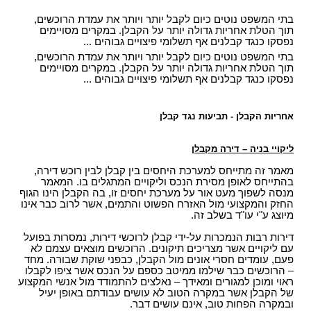
בתי המשפט נוטים כיום לקבל יותר ויותר את עמדת הרוכשים,
תוך הטלת אחריות גדולה יותר על הקבלן. במקרים מסויימים
נפסקו כנגד קבלנים אף תשלומי פיצויים גבוהים ...
בתי המשפט נוטים כיום לקבל יותר ויותר את עמדת הרוכשים,
תוך הטלת אחריות גדולה יותר על הקבלן. במקרים מסויימים
נפסקו כנגד קבלנים אף תשלומי פיצויים גבוהים ...
אחריות הקבלן - תביעות נגד קבלן
ליקויי בניה – דירה מקבלן
מאמר זה מתייחס למערכת היחסים בין קבלן לבין רוכש דירה,
בהתייחס לאופן מסירת הנכס וליקויים המתגלים בו. המאמר
מנסה לשפוך מעט אור על מערכת יחסים זו, בה הקבלן הינו הגוף
החזק והמקצועי מול האזרח הפשוט והתמים, אשר לרוב כבר אינו
מיוצג ע"י עו"ד בשלב זה.
דירות רבות הנמכרות על-ידי קבלן לרוכשי דירות, נמסרות בפועל
עם ליקויים אשר מצריכים תיקונים. הרוכשים מוצאים עצמם לא
פעם, עומדים חסרי אונים מול הקבלן, כבפני שוקת שבורה. מחד
– הרוכשים כבר שילמו ממיטב כספם על הנכס אשר ציפו לקבלו
ראוי ומוכן למגורים ומאידך – נאלצים להתמודד מול אנשי המקצוע
של הקבלן אשר במקרה הטוב לא עושים עבודתם באופן יעיל
ובמקרה הפחות טוב, אינם עושים דבר.