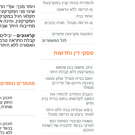
להסדרת זכויות קניין במקרקעין?
ויותר מכך: עפ"י ה
צו הריסה ללא הרשעה
שינוי פני המקרקעין
אחוזי בניה
חקלאי רגיל במקרקע
המקרקעין, והינה א
צו הריסה מנהלי, מורה נבוכים
מחייבות היתר שבלע
...
הפקעת מקרקעין ופיצויים
קראוונים
– יבילים
קבלת התראה טרם 
לכל המאמרים
האסורה ללא היתר
פסקי דין וחדשות
כתב אישום בגין שימוש
במקרקעין ללא קבלת היתר
האם בניית מגדלי עתק פגעה
באיכות חייהם של הדיירים
מאמרים נוספים 
ממול?
הקבלן התחייב להחזיר את
תכנון ו
המצב לקדמותו בתום בניית בניין
החוק קו
חדש
מותרת, 
ביצוע עבודות בניה ללא היתר
לאחר ביצוע צו הריסה מנהלי
השטח הציבורי הפתוח הפך
תכנון ו
לפרטי בניגוד לתכנית של רשויות
בניגוד 
התכנון
ללא כל 