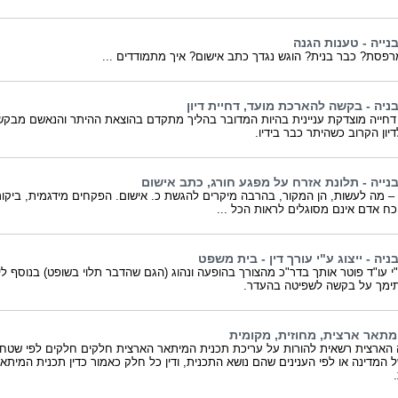
בנייה - טענות הגנה
פסת? כבר בנית? הוגש נגדך כתב אישום? איך מתמודדים ...
בניה - בקשה להארכת מועד, דחיית דיון
דחייה מוצדקת עניינית בהיות המדובר בהליך מתקדם בהוצאת ההיתר והנאשם מבקש
דיון הקרוב כשהיתר כבר בידיו.
בנייה - תלונת אזרח על מפגע חורג, כתב אישום
– מה לעשות, הן המקור, בהרבה מיקרים להגשת כ. אישום. הפקחים מידגמית, ביקור
ח אדם אינם מסוגלים לראות הכל ...
בניה - ייצוג ע"י עורך דין - בית משפט
ע"י עו"ד פוטר אותך בדר"כ מהצורך בהופעה ונהוג (הגם שהדבר תלוי בשופט) בנוסף ליפ
ימך על בקשה לשפיטה בהעדר.
מתאר ארצית, מחוזית, מקומית
הארצית רשאית להורות על עריכת תכנית המיתאר הארצית חלקים חלקים לפי שטחי
ל המדינה או לפי הענינים שהם נושא התכנית, ודין כל חלק כאמור כדין תכנית המיתא
.