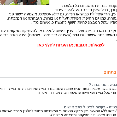
תקנות כבנייה תחשב גם כל מלאכת
 וכך, ככל שאין הדבר נוגע להליך עיבוד
ין, הרי שסלילת כביש או חנייה, גם ללא אספלט, משמעה יישור פני
סורה, כמו גם ההיפך: חפירת תעלות או בורות, הגבהתה או הנמכתה,
דיו עלול המבצע להיות חשוף להגשת כ. אישום נגדו.
 אף הם בגדר בנייה. ועל כן עדיף פשוט לסלקם או להעתיקם ממקומם עם
הגשת כתב אישום. גם
גדר
(שאיננה גדר חיה – צומחת) הינה בגדר בנייה,
.
לשאלות, תגובות או הערות לחץ/י כאן
בתחום
בניה - מהי בניה ?
בע כי בעוד שבנייה בתוך הבית פנימה איננה בגדר בנייה המחייבת היתר בנייה – והיא
הרי שכל בנייה ואף תיקון או שיפוץ הבית מבחוץ – אסורה ...
בנייה - בקשה לביטול כתב אישום
לענישה ללא הרשעה כאן מבקש הנאשם כי המאשימה תחזור לחלוטין מכתב האישום נג
סנקציה שהיא ותוך מחיקתה ומשיכתה מביהמ"ש.