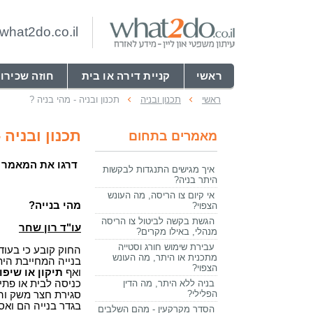
hat2do.co.il
ראשי
קניית דירה או בית
חוזה שכירו
ראשי
תכנון ובניה
תכנון ובניה - מהי בניה ?
תכנון ובניה 
מאמרים בתחום
דרגו את המאמר
איך מגישים התנגדות לבקשות
היתר בניה?
אי קיום צו הריסה, מה העונש
מהי בנייה?
הצפוי?
הגשת בקשה לביטול צו הריסה
עו"ד רון שחר
מנהלי, באילו מקרים?
עבירת שימוש חורג וסטייה
החוק קובע כי בעוד
מתכנית או היתר, מה העונש
בנייה המחייבת היתר
הצפוי?
ואף
תיקון או שיפ
בניה ללא היתר, מה הדין
כניסה לבית או פתי
הפלילי?
סגירת חצר משק והכ
בגדר בנייה הם ואסו
הסדר מקרקעין - מהם השלבים