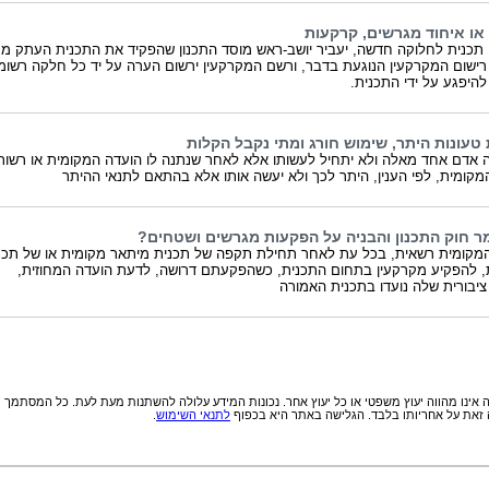
או איחוד מגרשים, קרקעות
תכנית לחלוקה חדשה, יעביר יושב-ראש מוסד התכנון שהפקיד את התכנית העתק מ
ישום המקרקעין הנוגעת בדבר, ורשם המקרקעין ירשום הערה על יד כל חלקה רשומ
להיפגע על ידי התכנית.
 טעונות היתר, שימוש חורג ומתי נקבל הקלות
 אדם אחד מאלה ולא יתחיל לעשותו אלא לאחר שנתנה לו הועדה המקומית או רשות
המקומית, לפי הענין, היתר לכך ולא יעשה אותו אלא בהתאם לתנאי ההיתר
ר חוק התכנון והבניה על הפקעות מגרשים ושטחים?
מקומית רשאית, בכל עת לאחר תחילת תקפה של תכנית מיתאר מקומית או של תכנ
 להפקיע מקרקעין בתחום התכנית, כשהפקעתם דרושה, לדעת הועדה המחוזית,
יבורית שלה נועדו בתכנית האמורה
אינו מהווה יעוץ משפטי או כל יעוץ אחר. נכונות המידע עלולה להשתנות מעת לעת. כל המסתמך
זאת על אחריותו בלבד. הגלישה באתר היא בכפוף
לתנאי השימוש
.