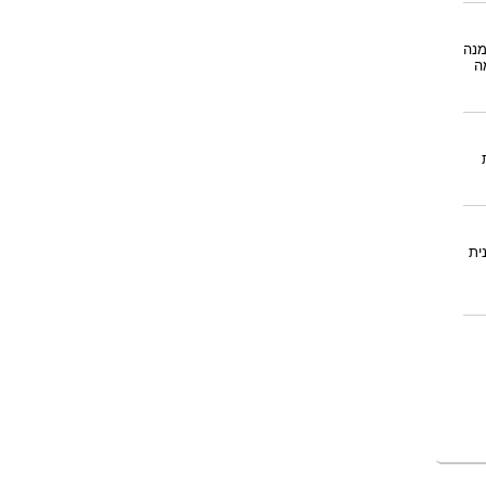
מנה
ה
ית