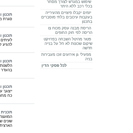
שימוש במגרש לצורך מסחר
בכלי רכב ללא היתר
יזמים יקבלו פיצויים מהעירייה
תכנון ו
בעקבות עיכובים בלתי מוסברים
סגרת מר
בתכנון
הריסת מבנה עסק מכוח צו
הריסה לפי חוק החופים
תכנון ו
פטור מהיטל השבחה בפרויקט
לעיתים 
שיקום שכונות לא חל על בנייה
להגיע ל
חדשה
מפעילי גן אירועים זוכו מעבירות
בניה
תכנון ו
לכל פסקי הדין
הלשנות 
בהעדר כ
תכנון ו
ייצוגך 
כח מחת
תכנית 
המועצה 
שונים ש
הארצית