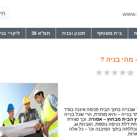
www.w
ת
בית משותף
תכנון ובניה
תמ"א 38
ליקויי בני
- מהי בניה ?
 שבנייה בתוך הבית פנימה איננה בגדר
 בנייה – והיא מותרת, הרי שכל בנייה
וץ הבית מבחוץ – אסורה
. וכך סגירת
חת דלת כניסה נוספת, הגבהת גג,
ללתה בתוך המיבנה וכו’ – כל אלה
רות.