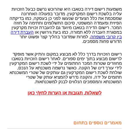
משמעות רישום דירה בטאבו היא שהרוכש נרשם כבעל הזכויות
עליה בלשכת רישום המקרקעין. מדובר בפעולה האחרונה
שמסכמת את כלל הצעדים שנעשו לפני כן בעסקה, כמו בדיקתה
הפיזית ומעמדה המשפטי, סיכום התשלומים וחתימה על חוזה
המכר. רישום הדירה בטאבו מיועד גם להעברת זכויות מקרקעין
במסגרת העברה ללא תמורה, כמו בעת גירושין או
העברת דירה
בין קרובי משפחה
, למרות שמדובר בהליך קצר ופשוט יותר
הדורש פחות מסמכים.
רישום הזכויות בדרך כלל לא מבוצע במקום והתיק אשר מופקד
לרישום מבוצע בתוך ימים ספורים. לאחר רישום הזכויות בטאבו
מחוזרים שטרות המכר החתומים על ידי לשכת רישום המקרקעין
לידי עורך דינו של הקונה. כאשר נרשמה משכנתא על הנכס,
שולחת לשכת רישום המקרקעין גם עותקים של שטרי המשכנתא
חתומים על ידה, והקונה נדרש להמציא עותק של שטרי
המשכנתא והמסמכים הנלווים לבנק למשכנתאות.
לשאלות, תגובות או הערות לחץ/י כאן
מאמרים נוספים בתחום