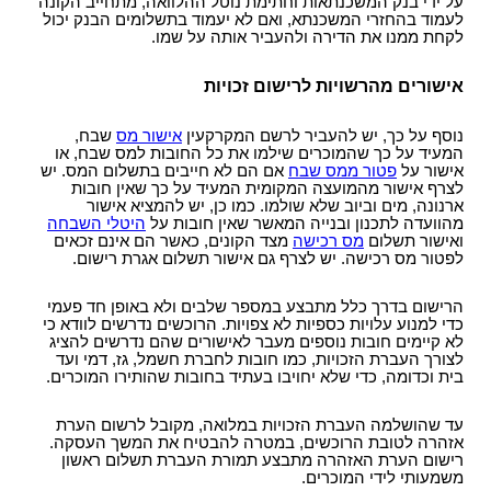
על ידי בנק המשכנתאות וחתימת נוטל ההלוואה, מתחייב הקונה
לעמוד בהחזרי המשכנתא, ואם לא יעמוד בתשלומים הבנק יכול
לקחת ממנו את הדירה ולהעביר אותה על שמו.
אישורים מהרשויות לרישום זכויות
נוסף על כך, יש להעביר לרשם המקרקעין
אישור מס
שבח,
המעיד על כך שהמוכרים שילמו את כל החובות למס שבח, או
אישור על
פטור ממס שבח
אם הם לא חייבים בתשלום המס. יש
לצרף אישור מהמועצה המקומית המעיד על כך שאין חובות
ארנונה, מים וביוב שלא שולמו. כמו כן, יש להמציא אישור
מהוועדה לתכנון ובנייה המאשר שאין חובות על
היטלי השבחה
ואישור תשלום
מס רכישה
מצד הקונים, כאשר הם אינם זכאים
לפטור מס רכישה. יש לצרף גם אישור תשלום אגרת רישום.
הרישום בדרך כלל מתבצע במספר שלבים ולא באופן חד פעמי
כדי למנוע עלויות כספיות לא צפויות. הרוכשים נדרשים לוודא כי
לא קיימים חובות נוספים מעבר לאישורים שהם נדרשים להציג
לצורך העברת הזכויות, כמו חובות לחברת חשמל, גז, דמי ועד
בית וכדומה, כדי שלא יחויבו בעתיד בחובות שהותירו המוכרים.
עד שהושלמה העברת הזכויות במלואה, מקובל לרשום הערת
אזהרה לטובת הרוכשים, במטרה להבטיח את המשך העסקה.
רישום הערת האזהרה מתבצע תמורת העברת תשלום ראשון
משמעותי לידי המוכרים.