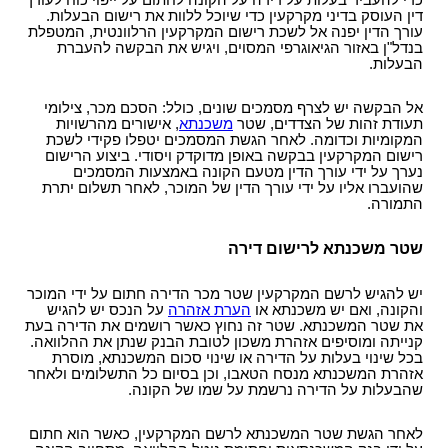
כדי להעביר בעלות על דירה על הקונה לחתום על ייפוי כוח לעורך
דין העוסק בדיני מקרקעין כדי שיוכל ללוות את רישום הבעלות.
עורך הדין יפנה אל לשכת רישום המקרקעין הרלוונטית, המטפלת
בנדל"ן באזור הגיאוגרפי המסוים, ויגיש את הבקשה להעברת
הבעלות.
אל הבקשה יש לצרף מסמכים שונים, כולל: הסכם מכר, צילומי
תעודת זהות של הצדדים, שטר
משכנתא
, אישורים מהרשויות
המקומיות וכדומה. לאחר הגשת המסמכים יטפלו פקידי לשכת
רישום המקרקעין בבקשה באופן מדוקדק ויסודי. ביצוע הרישום
נערך על ידי עורך הדין מטעם הקונה באמצעות המסמכים
שהועברו אליו על ידי עורך הדין של המוכר, לאחר תשלום יתרת
התמורה.
שטר משכנתא לרישום דירה
יש להגיש לרשם המקרקעין שטר מכר הדירה חתום על ידי המוכר
והקונה, ואם יש משכנתא או
הערת אזהרה
על הנכס יש להגיש
את שטר המשכנתא. שטר זה נחוץ כאשר רושמים את הדירה בעת
קנייתה ומוסיפים אזהרת משכון לטובת הבנק שנתן את ההלוואה.
בכל שינוי בעלות על הדירה או שינוי סכום המשכנתא, מוסרת
אזהרת המשכנתא מנסח הטאבו, וכן בסיום כל התשלומים ולאחר
שהבעלות על הדירה נרשמת על שמו של הקונה.
לאחר הגשת שטר המשכנתא לרשם המקרקעין, כאשר הוא חתום