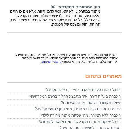
חוק המתווכים במקרקעין 96
מתווך במקרקעין לא יהא זכאי לדמי תיווך, אלא אם כן חתם
הלקוח על הזמנה בכתב לביצוע פעולת תיווך במקרקעין,
שבה נכללו כל הפרטים שקבע שר המשפטים, באישור ועדת
החוקה, חוק ומשפט של הכנסת.
המידע המוצג באתר זה אינו מהווה יעוץ משפטי או כל יעוץ אחר. נכונות המידע
עלולה להשתנות מעת לעת. כל המסתמך על המידע באתר עושה זאת על
אחריותו בלבד. הגלישה באתר היא בכפוף
לתנאי השימוש
.
מאמרים בתחום
ביטול רישום הערת אזהרה בטאבו, באילו מקרים?
העברת בעלות דירה, איך מתבצע ההליך ברשם המקרקעין?
יציאה מקבוצת רכישה, מהם הסיכונים?
ליקויים נסתרים בדירת מגורים, מתי ניתן להגיש תביעה?
העברה ללא תמורה: מהי עסקת מתנה מהורה לילד?
ביטול עסקת מתנה במקרקעין, האם אפשר להתחרט?
משכנתא במחיר למשתכן, מה התנאים?